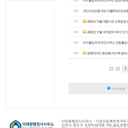
109
여수출입국외국인사무소 광양다문화이
108
국민건강보험 대표 어플(The건강보험)을
107
2022년 12월 대행기관 교육일정 및
106
2022년 11월 국적업무 처리기간
105
대구출입국·외국인사무소 안동출입국센
104
등록외국인 동반(동거)가족 등재 
1
제목+본문
이태원행정사사무소 / 사업자등록번호 858-78-
인천시 연수구 인천타워대로 301,
송도센텀하