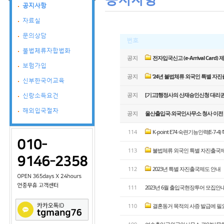
공지사항
자료실
문의상담
번호
불법체류자합법화
공지
전자입국신고 (e-Arrival Card) 제
보험가입
공지
’24년 불법체류 외국인 특별 자진출
신부한국어교육
공지
[기고]행정사의 산재승인신청 대리권한 
신랑소득요건
해외입국절차
공지
울산출입국‧외국인사무소 청사 이전 ..
114
K-point E74 숙련기능인력(E-7-4) 
113
불법체류 외국인 특별 자진출국제도 
112
2023년 특별 자진출국제도 안내
111
2023년 6월 출입국현장투어 모집안
110
결혼동거 목적의 사증 발급에 필요한