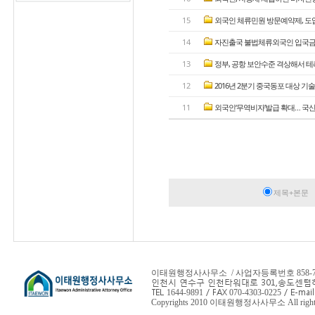
15
외국인 체류민원 방문예약제, 도입 
14
자진출국 불법체류외국인 입국금
13
정부, 공항 보안수준 격상해서 테러･
12
2016년 2분기 중국동포 대상 기술
11
외국인‘무역비자’발급 확대… 국산품
제목+본문
이태원행정사사무소 / 사업자등록번호 858-78-
인천시 연수구 인천타워대로 301,
송도센텀하
TEL
/ FAX
/ E-mail
1644-9891
070-4303-0225
Copyrights 2010 이태원행정사사무소 All rights 