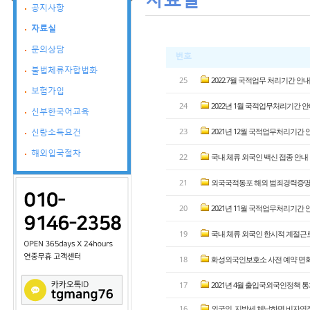
공지사항
자료실
문의상담
번호
불법체류자합법화
25
2022.7월 국적업무 처리기간 안내
보험가입
24
2022년 1월 국적업무처리기간 
신부한국어교육
23
2021년 12월 국적업무처리기간 
신랑소득요건
해외입국절차
22
국내 체류 외국인 백신 접종 안내
21
외국국적동포 해외 범죄경력증명서 
20
2021년 11월 국적업무처리기간 
19
국내 체류 외국인 한시적 계절근로 
18
화성외국인보호소 사전 예약 면회 업
17
2021년 4월 출입국외국인정책 
16
외국인, 지방세 체납하면 비자연장 