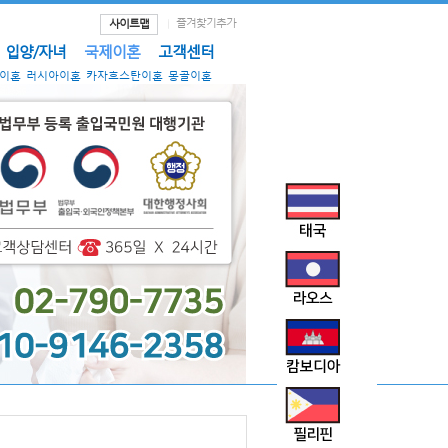
즐겨찾기추가
사이트맵
입양/자녀
국제이혼
고객센터
이혼
러시아이혼
카자흐스탄이혼
몽골이혼