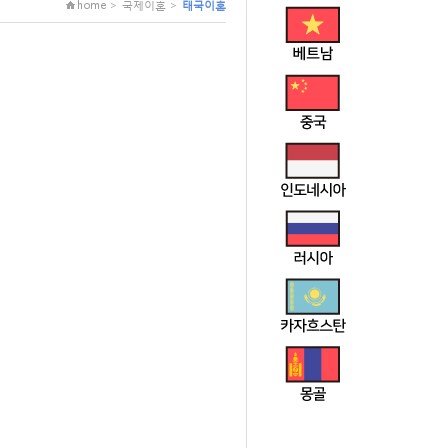
home > 국제이혼 >
태국이혼