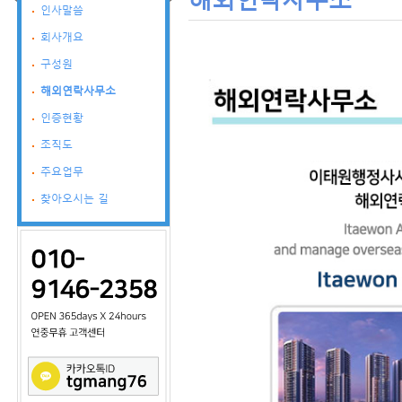
인사말씀
회사개요
구성원
해외연락사무소
인증현황
조직도
주요업무
찾아오시는 길