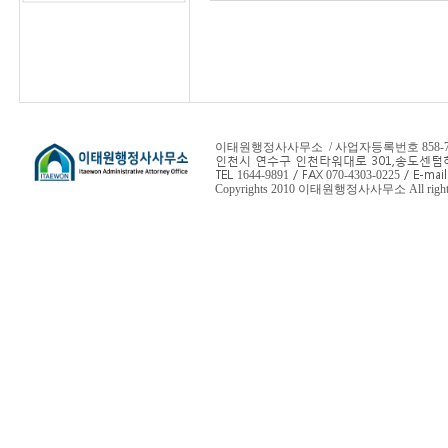
회사는 회원가입, 상담
를 수집하고 있습니다.
ο 수집항목 : 이름, 
메일, 서비스이용기록, 
ο 개인정보 수집방법 :
터의 제공
이태원행정사사무소 / 사업자등록번호 858-78-
인천시 연수구 인천타워대로 301,
송도센텀하
TEL
/ FAX
/ E-mail
1644-9891
070-4303-0225
Copyrights 2010 이태원행정사사무소 All rights 
◆ 개인정보의 수집 및
회사는 수집한 개인정보
ο 서비스 제공에 관한
콘텐츠 제공, 구매 및
ο 회원 관리
회원제 서비스 이용에
비인가 사용 방지, 가입