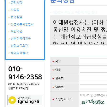
공지사항
자료실
개인정보 수집 및 이용에 대한 안내
문의상담
이태원행정사는 (이하 
불법체류자합법화
통신망 이용촉진 및 정
보험가입
는 개인정보취급방침을
신부한국어교육
한 용도와 방식으로 이
신랑소득요건
가 취해지고 있는지 알
해외입국절차
회사는 개인정보취급방
제목
별공지)을 통하여 공지
이름
ο 본 방침은 : 2015년
연락처
이메일
아래 코드를 입력하십시오
◆ 수집하는 개인정보
스팸방지코드